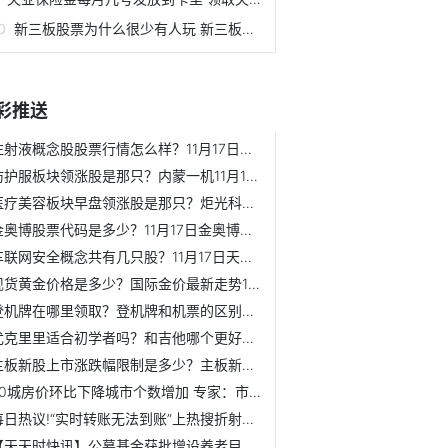
新三板股票为什么很少有人玩 新三板开户条件是什么？
彩推送
注射液概念股股票行情怎么样？11月17日三鑫医疗股价涨0.21%
防护服板块领涨股是那只？内蒙一机11月17日最新股价是多少？
医疗美容板块早盘领涨股是那只？炬光科技11月17日股价是多少？
金奥博股票代码是多少？11月17日金奥博股票股价是多少？
车联网安全概念共有几只股？11月17日天融信股票行情怎么样？
现货黄金价格是多少？国际金价最新走势11月17日
登机牌在哪里领取？登机牌和机票的区别是什么？
尤克里里适合初学者吗？和吉他哪个更好学？
主板新股上市涨跌幅限制是多少？主板新股上市涨跌幅规则
70城房价环比下降城市个数增加 专家：市场有望加速修复
每日热议!“实时转账无法到账”上热搜折射了什么？
【天天时快讯】公募基金获批增设养老目标基金Y份额 涉及产品...