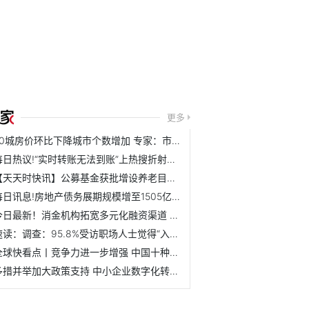
更多
70城房价环比下降城市个数增加 专家：市场有望加速修复
每日热议!“实时转账无法到账”上热搜折射了什么？
【天天时快讯】公募基金获批增设养老目标基金Y份额 涉及产品...
每日讯息!房地产债务展期规模增至1505亿元 销售端回暖仍是化...
今日最新！消金机构拓宽多元化融资渠道 超八成持牌消金获同...
速读：调查：95.8%受访职场人士觉得“入对行”对职业发展重要
全球快看点丨竞争力进一步增强 中国十种船型新接订单量居世...
多措并举加大政策支持 中小企业数字化转型有了新指南