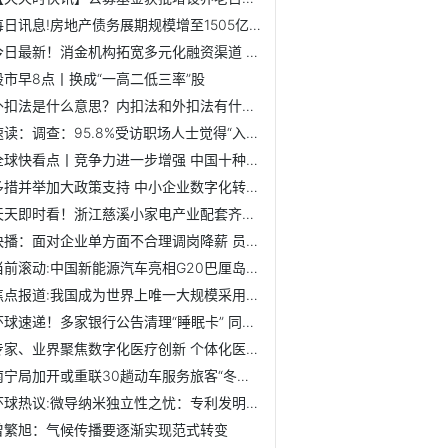
每日讯息!房地产债务展期规模增至1505亿元 销售端回暖仍是化...
今日最新！消金机构拓宽多元化融资渠道 超八成持牌消金获同...
股市早8点丨换成“一高二低三率”股
外扣法是什么意思？内扣法和外扣法有什么区别？
速读：调查：95.8%受访职场人士觉得“入对行”对职业发展重要
全球快看点丨竞争力进一步增强 中国十种船型新接订单量居世...
多措并举加大政策支持 中小企业数字化转型有了新指南
天天即时看！浙江慈溪小家电产业配套齐全 去年智能家电规模...
快播：面对企业单方面不合理调岗降薪 员工如何应对结果大不同
当前滚动:中国新能源汽车亮相G20巴厘岛峰会 竞逐全球赛道
焦点报道:我国成为世界上唯一大规模采用煤炭制氢的国家
环球速递！多家银行公告清理“睡眠卡” 同一客户持卡数量设...
专家、业界聚焦数字化医疗创新 个体化医疗前景可期
南宁局加开或重联30趟动车服务旅客“冬游广西”
环球热议:微导纳米独立性之忧：专利发明人与关联方重叠 总经...
曾繁旭：气候传播要逐渐实现范式转变