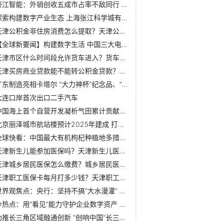
豪江智能：外销创收五成市占率不敌同行 董秘与经办律师曾系...
探索构建数字产业生态 上海张江科学城有了“产业大脑”
天津公积金非住房消费怎么提取？天津公积金非住房消费提取条...
【全球新要闻】构建数字生活 中国三大电信运营商共论数字经...
天津市区什么时间段允许货车进入？货车进天津市区最新规定
天津买房商业贷款能不能转公积金贷款？天津商业贷款怎么转公...
广东制造亮相卡塔尔 “大力神杯”纪念品、“星空房”备受关注
大连口岸首次出口二手汽车
中国海上首个自营开发凝析气田累计贡献天然气超88亿方
北京丽泽城市航站楼预计2025年建成 打造“直通机场”城市会客厅
全球快看：中国最大有机枸杞种植地多措推动枸杞产业高质量发展
天津新生儿能参加医保吗？天津新生儿医保卡办理流程
天津城乡居民医保怎么缴费？城乡居民医保微信缴费流程
天津职工医保卡每月打多少钱？天津职工医保社保卡金融账户怎...
世界观焦点：央行：坚持不搞“大水漫灌” 不超发货币
今热点：用“看见”能力守护企业数字资产 360做新时代的“免...
助推长三角区域融通创新 “创响中国”长三角联盟站双创生态...