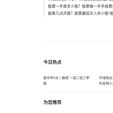
股票一手是多少股？股票做一手手续费是.
股票几点开盘？股票最低买入多少股?股票
今日热点
股市早8点丨换成“一高二低三率”
环球热议
股
利发明人
股同行
为您推荐