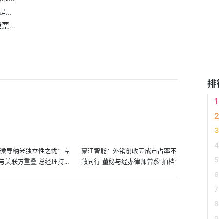
..
...
排
:微导纳米独立性之忧：专
豪江智能：外销创收五成市占率不
与关联方重叠 总经理持
敌同行 董秘与经办律师曾系“拍档”