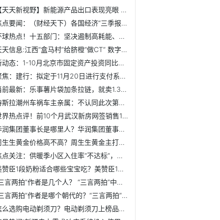
【天天新视野】新能源产品出口表现亮眼 广东前10月电动载...
焦点要闻：（财经天下）各国经济“三季报”出炉 谁能答好“...
环球热点！十五部门：坚决遏制高耗能、高排放、低水平项目盲...
天天信息:江西“盒马村”给脐橙“做CT” 数字农业让亩产预计增30%
新动态：1-10月北京市固定资产投资同比增长5.0%
聚焦：建行：拟定于11月20日进行支付系统维护
当前最新：乐事薯片袋加条拉链，就卖1.3万元？奢侈品牌新推手...
特斯拉潮州车祸车主亲属：不认同此次第三方鉴定 要求提供数据
世界热点评！前10个月武汉新房网签销售12.46万套，土地供应161宗
华润集团董事长是哪里人？华润集团董事长背景履历
周生生黄金价格高不高？周生生黄金主打产品是哪些？
焦点关注：供暖季小区入住率“不达标”，供暖问题如何解决？
美赞臣1段奶粉适合哪些宝宝吃？美赞臣1段奶粉评价好吗？
“三言两拍”作者是几个人？ “三言两拍”中两拍作者都是谁？
“三言两拍”作者是哪个朝代的？“三言两拍”中三言指的是那...
怎么选购电动剃须刀？电动剃须刀上榜品牌介绍