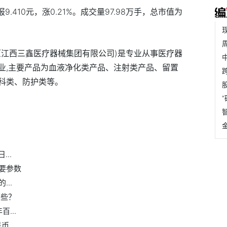
9.410元，涨0.21%。成交量97.98万手，总市值为
原江西三鑫医疗器械集团有限公司)是专业从事医疗器
业,主要产品为血液净化类产品、注射类产品、留置
科类、防护类等。
科伦药业
..
要参数
..
哪些？
...
...