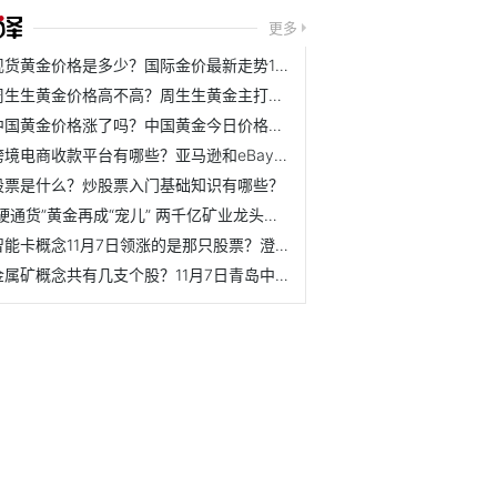
更多
现货黄金价格是多少？国际金价最新走势11月17日
周生生黄金价格高不高？周生生黄金主打产品是哪些？
中国黄金价格涨了吗？中国黄金今日价格是多少？
跨境电商收款平台有哪些？亚马逊和eBay两个平台选择哪个合适？
股票是什么？炒股票入门基础知识有哪些？
“硬通货”黄金再成“宠儿” 两千亿矿业龙头一度涨停
智能卡概念11月7日领涨的是那只股票？澄天伟业11月7日市值21.41亿元
金属矿概念共有几支个股？11月7日青岛中程股价多少？