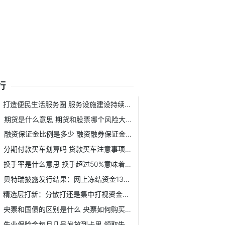
行
打造便民生活服务圈 服务设施建设持续优化
期货是什么意思 期货和股票哪个风险大? 期货详细介绍
融资保证金比例是多少 融资融券保证金比例如何计算？
分期付款买车划算吗 贷款买车注意事项有哪些？
换手率是什么意思 换手超过50%意味着什么？ 换手率详细介绍
贝特瑞披露发行结果：网上冻结资金1308亿
精选层打新：分散打还是集中打视资金量？
央票和国债的区别是什么 央票如何购买？ 央票详细介绍
失业保险金每月几号发放到卡里 领取失业补助金的条件是什么？